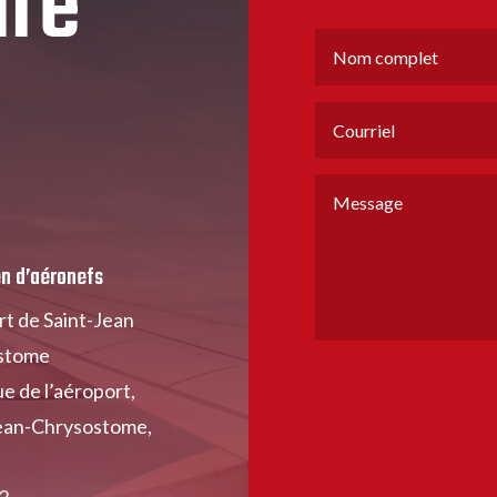
dre
en d’aéronefs
t de Saint-Jean
stome
ue de l’aéroport,
ean-Chrysostome,
2