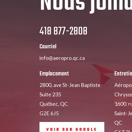
Nous join
418 877-2808
Courriel
info@aeropro.qc.ca
Emplacement
Entreti
2800, ave St-Jean Baptiste
Aéropor
Suite 235
Chryso
Québec, QC
1600, r
G2E 6J5
Saint-J
QC
VOIR SUR GOOGLE
G6Z 2L