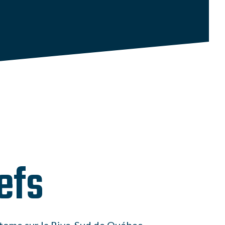
efs
ostome sur la Rive-Sud de Québec